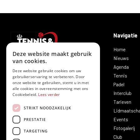
Navigatie
Home
Deze website maakt gebruik
Nieuws
van cookies.
Agenda
Deze website gebruikt cookies om uw
Tennis
gebruikerservaring te verbeteren. Door
T.C. Merelbeke is vandaag meer dan enkel
onze website te gebruiken, stemt u in met
Padel
alle cookies in overeenstemming met ons
tennis. Sinds enkele jaren wordt hier ook
Interclub
Cookiebeleid.
Lees verder
naar hartenlust padel gespeeld.
Tarieven
STRIKT NOODZAKELIJK
Lidmaatsch
Events
PRESTATIE
Fotogalerij
TARGETING
Club