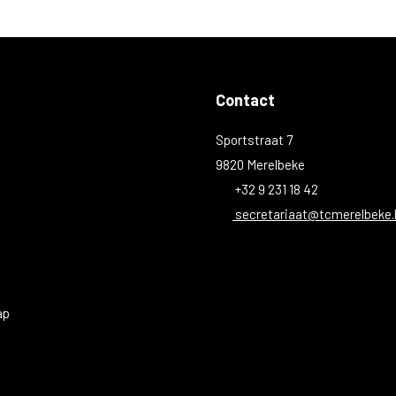
Contact
Sportstraat 7
9820 Merelbeke
+32 9 231 18 42
secretariaat@tcmerelbeke.
ap