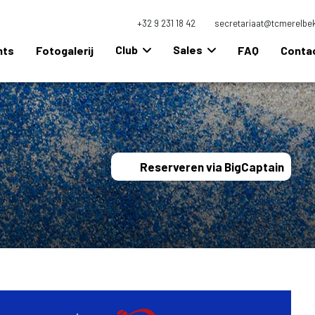
+32 9 231 18 42
secretariaat@tcmerelbe
Club
Sales
nts
Fotogalerij
FAQ
Conta
Reserveren via BigCaptain