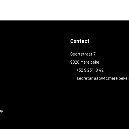
Contact
Sportstraat 7
9820 Merelbeke
+32 9 231 18 42
secretariaat@tcmerelbeke.
ap