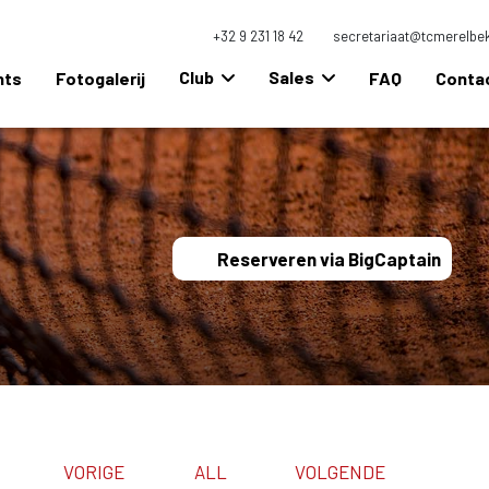
+32 9 231 18 42
secretariaat@tcmerelbe
Club
Sales
nts
Fotogalerij
FAQ
Conta
Reserveren via BigCaptain
VORIGE
ALL
VOLGENDE