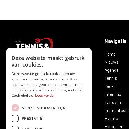
Navigatie
Home
Deze website maakt gebruik
Nieuws
van cookies.
Agenda
Deze website gebruikt cookies om uw
Tennis
gebruikerservaring te verbeteren. Door
T.C. Merelbeke is vandaag meer dan enkel
onze website te gebruiken, stemt u in met
Padel
alle cookies in overeenstemming met ons
tennis. Sinds enkele jaren wordt hier ook
Interclub
Cookiebeleid.
Lees verder
naar hartenlust padel gespeeld.
Tarieven
STRIKT NOODZAKELIJK
Lidmaatsch
Events
PRESTATIE
Fotogalerij