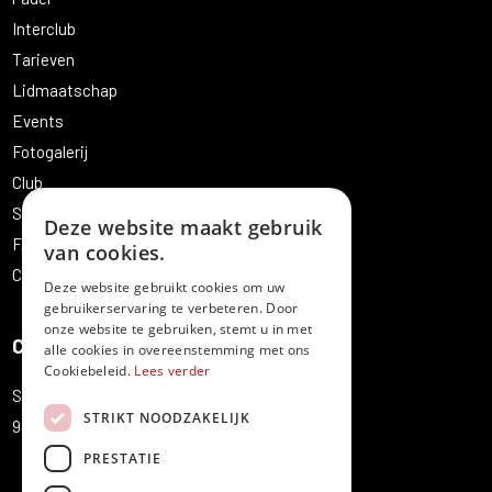
Interclub
Tarieven
Lidmaatschap
Events
Fotogalerij
Club
Sales
Deze website maakt gebruik
FAQ
van cookies.
Contact
Deze website gebruikt cookies om uw
gebruikerservaring te verbeteren. Door
onze website te gebruiken, stemt u in met
Contact
alle cookies in overeenstemming met ons
Cookiebeleid.
Lees verder
Sportstraat 7
STRIKT NOODZAKELIJK
9820 Merelbeke
+32 9 231 18 42
PRESTATIE
secretariaat@tcmerelbeke.be