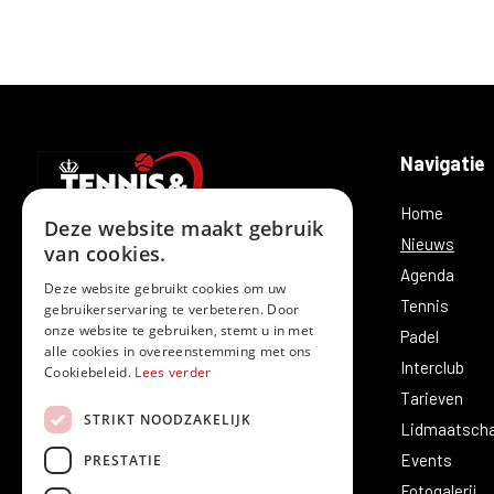
Navigatie
Home
Deze website maakt gebruik
Nieuws
van cookies.
Agenda
Deze website gebruikt cookies om uw
Tennis
gebruikerservaring te verbeteren. Door
T.C. Merelbeke is vandaag meer dan enkel
onze website te gebruiken, stemt u in met
Padel
alle cookies in overeenstemming met ons
tennis. Sinds enkele jaren wordt hier ook
Interclub
Cookiebeleid.
Lees verder
naar hartenlust padel gespeeld.
Tarieven
STRIKT NOODZAKELIJK
Lidmaatsch
Events
PRESTATIE
Fotogalerij