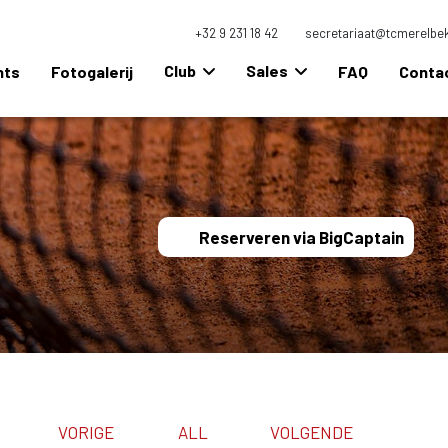
+32 9 231 18 42
secretariaat@tcmerelbe
Club
Sales
nts
Fotogalerij
FAQ
Conta
Reserveren via BigCaptain
VORIGE
ALL
VOLGENDE