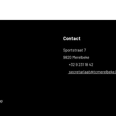
Contact
Sportstraat 7
9820 Merelbeke
+32 9 231 18 42
secretariaat@tcmerelbeke.
ap